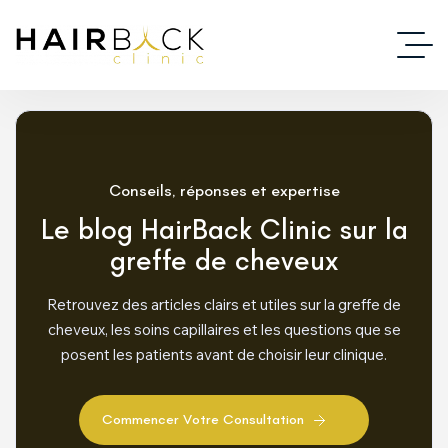
Conseils, réponses et expertise
Le blog HairBack Clinic sur la
greffe de cheveux
Retrouvez des articles clairs et utiles sur la greffe de
cheveux, les soins capillaires et les questions que se
posent les patients avant de choisir leur clinique.
C
o
m
m
e
n
c
e
r
V
o
t
r
e
C
o
n
s
u
l
t
a
t
i
o
n