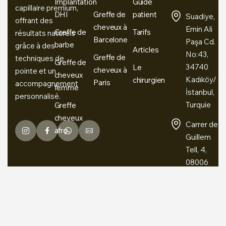
Implantation
Guide
capillaire premium,
DHI
Greffe de
patient
Suadiye,
offrant des
cheveux à
Emin Ali
Greffe de
Tarifs
résultats naturels
Barcelone
Paşa Cd.
barbe
grâce à des
Articles
No:43,
Greffe de
techniques de
Greffe de
34740
Le
cheveux à
pointe et un
cheveux
Kadıköy/
chirurgien
Paris
accompagnement
femme
İstanbul,
personnalisé.
Turquie
Greffe
cheveux
Carrer de
afro
Guillem
Tell, 4,
08006
Barcelona,
Espagne