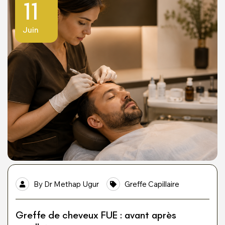
30
27
23
19
11
Juin
Juin
Juin
Juin
Juin
By
Dr Methap Ugur
Greffe Capillaire
Greffe de cheveux FUE : avant après