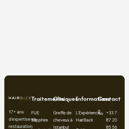
Traitements
Cliniques
Informations
Contact
17+ ans
FUE
Greffe de
L’Expérience
+33 7
d’expertise en
Sapphire
cheveux à
HairBack
87 20
restauration
Istanbul
85 56