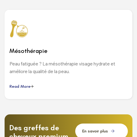
Mésothérapie
Peau fatiguée ? La mésothérapie visage hydrate et
améliore la qualité de la peau.
R
e
a
d
M
o
r
e
Des greffes de
E
n
s
a
v
o
i
r
p
l
u
s
cheveux premium,