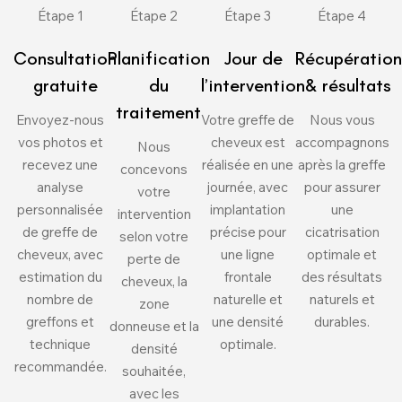
Étape 1
Étape 2
Étape 3
Étape 4
Consultation
Planification
Jour de
Récupération
gratuite
du
l’intervention
& résultats
traitement
Envoyez-nous
Votre greffe de
Nous vous
vos photos et
cheveux est
accompagnons
Nous
recevez une
réalisée en une
après la greffe
concevons
analyse
journée, avec
pour assurer
votre
personnalisée
implantation
une
intervention
de greffe de
précise pour
cicatrisation
selon votre
cheveux, avec
une ligne
optimale et
perte de
estimation du
frontale
des résultats
cheveux, la
nombre de
naturelle et
naturels et
zone
greffons et
une densité
durables.
donneuse et la
technique
optimale.
densité
recommandée.
souhaitée,
avec les