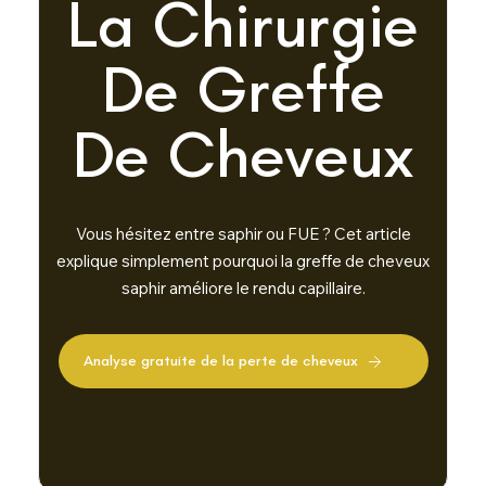
La Chirurgie
De Greffe
De Cheveux
Vous hésitez entre saphir ou FUE ? Cet article
explique simplement pourquoi la greffe de cheveux
saphir améliore le rendu capillaire.
A
n
a
l
y
s
e
g
r
a
t
u
i
t
e
d
e
l
a
p
e
r
t
e
d
e
c
h
e
v
e
u
x