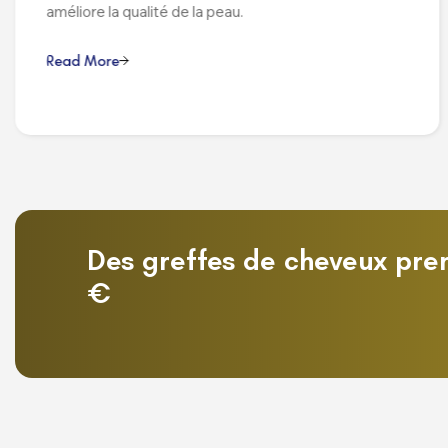
améliore la qualité de la peau.
R
e
a
d
M
o
r
e
Des greffes de cheveux prem
€