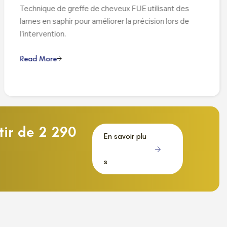
Technique de greffe de cheveux FUE utilisant des
lames en saphir pour améliorer la précision lors de
l’intervention.
R
e
a
d
M
o
r
e
tir de 2 290
E
n
s
a
v
o
i
r
p
l
u
s