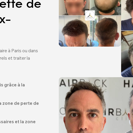
reffe de
x-
ire à Paris ou dans
ls et traiter la
s grâce à la
la zone de perte de
saires et la zone