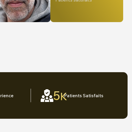
5
K
rience
Patients Satisfaits