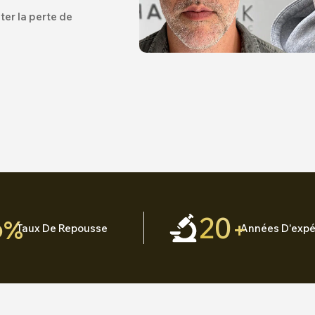
ter la perte de
6
20
%
+
Taux De Repousse
Années D'expé