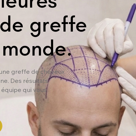
lleures
 de greffe
u monde.
 une greffe de cheveux
ne. Des résultats
e équipe qui vous