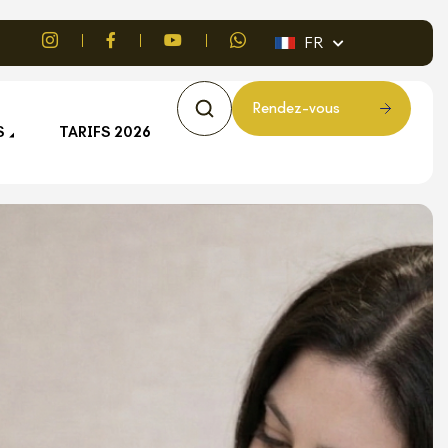
FR
R
e
n
d
e
z
-
v
o
u
s
S
TARIFS 2026