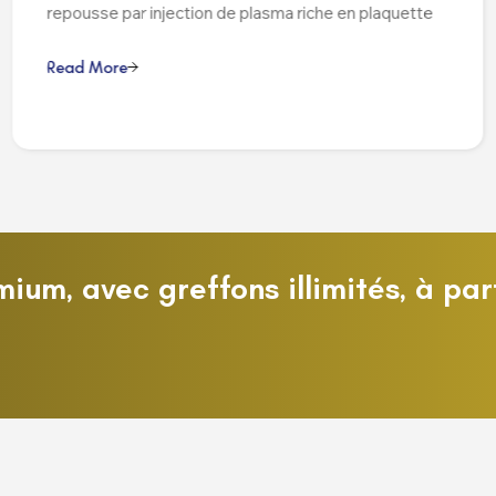
repousse par injection de plasma riche en plaquette
R
e
a
d
M
o
r
e
ium, avec greffons illimités, à par