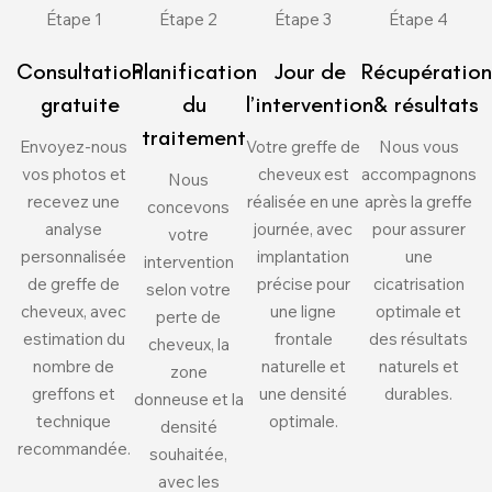
Étape 1
Étape 2
Étape 3
Étape 4
Consultation
Planification
Jour de
Récupération
gratuite
du
l’intervention
& résultats
traitement
Envoyez-nous
Votre greffe de
Nous vous
vos photos et
cheveux est
accompagnons
Nous
recevez une
réalisée en une
après la greffe
concevons
analyse
journée, avec
pour assurer
votre
personnalisée
implantation
une
intervention
de greffe de
précise pour
cicatrisation
selon votre
cheveux, avec
une ligne
optimale et
perte de
estimation du
frontale
des résultats
cheveux, la
nombre de
naturelle et
naturels et
zone
greffons et
une densité
durables.
donneuse et la
technique
optimale.
densité
recommandée.
souhaitée,
avec les