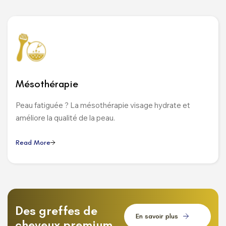
Mésothérapie
Peau fatiguée ? La mésothérapie visage hydrate et
améliore la qualité de la peau.
R
e
a
d
M
o
r
e
Des greffes de
E
n
s
a
v
o
i
r
p
l
u
s
cheveux premium,