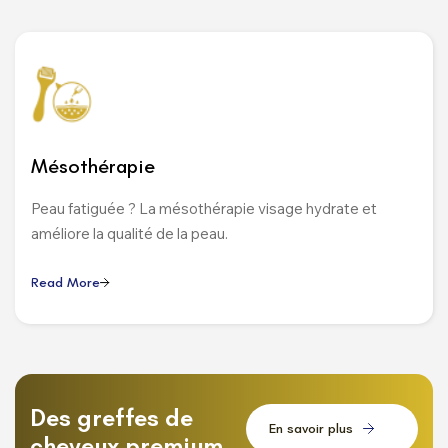
Mésothérapie
Peau fatiguée ? La mésothérapie visage hydrate et
améliore la qualité de la peau.
R
e
a
d
M
o
r
e
Des greffes de
E
n
s
a
v
o
i
r
p
l
u
s
cheveux premium,