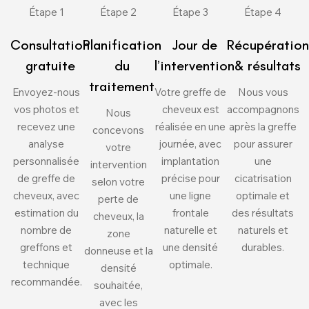
Étape 1
Étape 2
Étape 3
Étape 4
Consultation
Planification
Jour de
Récupération
gratuite
du
l’intervention
& résultats
traitement
Envoyez-nous
Votre greffe de
Nous vous
vos photos et
cheveux est
accompagnons
Nous
recevez une
réalisée en une
après la greffe
concevons
analyse
journée, avec
pour assurer
votre
personnalisée
implantation
une
intervention
de greffe de
précise pour
cicatrisation
selon votre
cheveux, avec
une ligne
optimale et
perte de
estimation du
frontale
des résultats
cheveux, la
nombre de
naturelle et
naturels et
zone
greffons et
une densité
durables.
donneuse et la
technique
optimale.
densité
recommandée.
souhaitée,
avec les