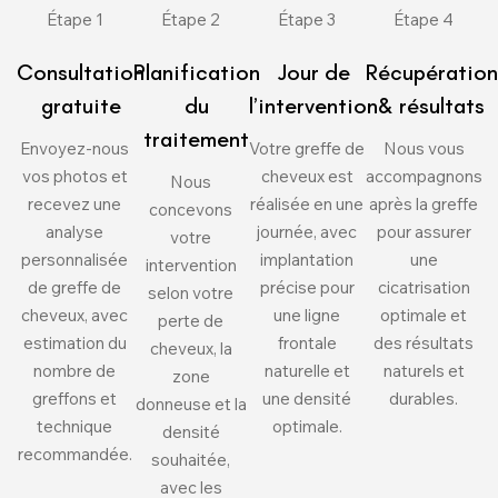
Étape 1
Étape 2
Étape 3
Étape 4
Consultation
Planification
Jour de
Récupération
gratuite
du
l’intervention
& résultats
traitement
Envoyez-nous
Votre greffe de
Nous vous
vos photos et
cheveux est
accompagnons
Nous
recevez une
réalisée en une
après la greffe
concevons
analyse
journée, avec
pour assurer
votre
personnalisée
implantation
une
intervention
de greffe de
précise pour
cicatrisation
selon votre
cheveux, avec
une ligne
optimale et
perte de
estimation du
frontale
des résultats
cheveux, la
nombre de
naturelle et
naturels et
zone
greffons et
une densité
durables.
donneuse et la
technique
optimale.
densité
recommandée.
souhaitée,
avec les