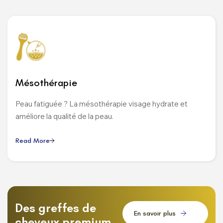
Mésothérapie
Peau fatiguée ? La mésothérapie visage hydrate et
améliore la qualité de la peau.
R
e
a
d
M
o
r
e
Des greffes de
E
n
s
a
v
o
i
r
p
l
u
s
cheveux premium,